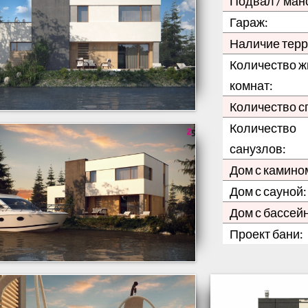
Подвал / ман
Гараж:
Наличие терр
Количество 
комнат:
Количество с
Количество
санузлов:
Дом с камино
Дом с сауной:
Дом с бассей
Проект бани: