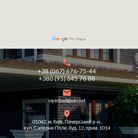
+38 (067) 676-75-44
+380 (95) 645 76 88
vipinbud@ukr.net
01042, м. Київ, Печерський р-н.,
вул. Саперне Поле, буд. 12, прим. 1014