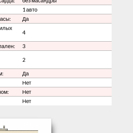
сарда:
без масандры
1 авто
асы:
Да
жилых
4
пален:
3
2
м:
Да
Нет
ном:
Нет
Нет