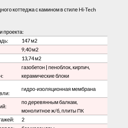
ного коттеджа с камином в стиле Hi-Tech
и проекта:
дь:
147 м
2
9,40 м
2
13,74 м
2
газобетон | пеноблок, кирпич,
н:
керамические блоки
гидро-изоляционная мембрана
вли:
по деревянным балкам,
ий:
монолитное ж/б, плиты ПК
тажей:
2