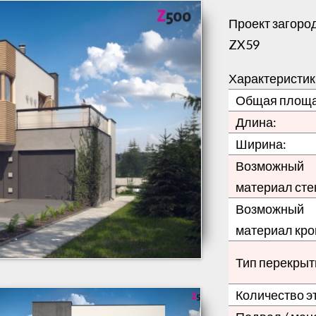
Проект загород
ZX59
Характеристик
Общая площа
Длина:
Ширина:
Возможный
материал сте
Возможный
материал кро
Тип перекрыт
Количество э