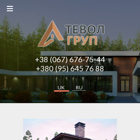
≡
+38 (067) 676-75-44
+380 (95) 645 76 88
UK
RU